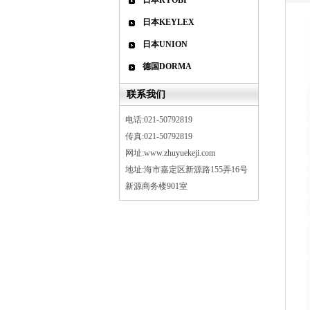
日本RYOBI
日本KEYLEX
日本UNION
德国DORMA
联系我们
电话:021-
50792819
传真:021-50792819
网址:
www.zhuyuekeji.com
地址:
海市嘉定区新源路155弄16号
新源商务楼901室